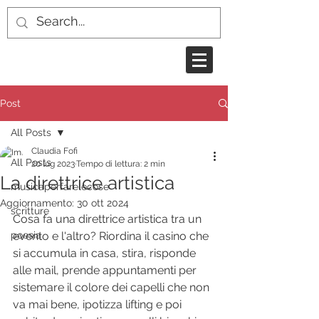
Post
All Posts
Claudia Fofi
All Posts
20 lug 2023
Tempo di lettura: 2 min
La direttrice artistica
musicaperfarelecose
Aggiornamento:
30 ott 2024
scritture
Cosa fa una direttrice artistica tra un 
poesia
evento e l'altro? Riordina il casino che 
si accumula in casa, stira, risponde 
alle mail, prende appuntamenti per 
sistemare il colore dei capelli che non 
va mai bene, ipotizza lifting e poi 