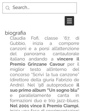
biografia
Claudia Fofi, classe '67, di
Gubbio, inizia a comporre
canzoni e a porsi all’attenzione
del panorama cantautorale
italiano andando a
vincere il
Premio Grinzane Cavour
per il
miglior testo all’interno del
concorso “Scrivi la tua canzone”
(direttore della giuria Fabrizio de
André). Nel ’98 autoproduce
il
suo primo album “Un sogno blu”
e parallelamente canta in
formazioni duo e trio jazz-blues.
Nel 2001 vince il Premio Ciampi.
Inizia una fase di sperimentazioni