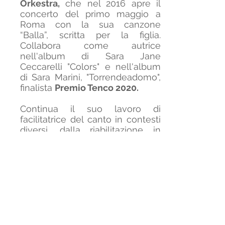
Orkestra,
che nel 2016 apre il
concerto del primo maggio a
Roma con la sua canzone
“Balla”, scritta per la figlia.
Collabora come autrice
nell'album di Sara Jane
Ceccarelli "Colors" e nell'album
di Sara Marini, "Torrendeadomo",
finalista
Premio Tenco 2020.
Continua il suo lavoro di
facilitatrice del canto in contesti
diversi, dalla riabilitazione in
centri diurni per i disturbi mentali
al team building in aziende, dai
corsi di formazione per operatori
sociali al lavoro con attori,
cantanti, persone alla ricerca
della propria voce.
Nel 2018 finalmente decide di
tornare in studio di registrazione.